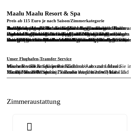
Maalu Maalu Resort & Spa
Preis ab 115 Euro je nach Saison/Zimmerkategorie
Das Maalu Maalu Resort liegt an der Passekudah-Bucht an der Ostküste von Sri Lanka. Der lange, sonnige Traumstrand am Ufer des türkisblauen Indischen Ozean und die üppige Natur machen das Resort zu einem echten Refugium für alle Ruhe- und Erholungssuchende. Das Resort wurde von den Traditionen Sri Lankas und seiner Architektur inspiriert.
Die 40 Chalets und alle öffentlichen Bereiche des Resorts sind harmonisch in die umliegende Natur integriert, das Hotel bietet jedem Gast eine Mischung aus Eleganz und Luxus. Die 40 eleganten und luxuriösen Chalets verfügen über ein eigenes Badezimmer mit Dusche, und Badewanne, sowie ein Doppel- oder Kingsize-Bett ist vorhanden. Zusätzlich verfügt jedes Chalet über einen eigenen Balkon oder eine Terrasse.
Das komfortable Maalu Maalu Resort & Spa ist eines der wenigen Deluxe-Hotels an der Ostküste Sri Lankas. Das Hotel bietet eine absolute Wohlfühlatmosphäre und lädt zum Relaxen und Baden ein. Die beste Reisezeit für einen Strandaufenthalt in diesem Resort ist von Anfang Mai bis Ende September. Vorsaison ab April mit generell gutem, aber gelegentlich noch wechselhaftem Wetter. Außerhalb dieser Monate empfehlen wir aufgrund des Wetters und der hohen Wellen keinen Aufenthalt in diesem Resort.
Unser Flughafen-Transfer Service
Wir holen Sie am Airport in Colombo ab und fahren Sie in unserem vollklimatisierten Kleinbus/Auto zum Maalu Maalu Resort & Spa in Pasikuda.
Für den Transfer ab/bis Colombo Airport zum Maalu Maalu Resort & Spa in Pasikuda berechnen wir nur 155 Euro (2 bis 6 Personen). Fahrzeit ca. 5 1/2 Std | Hin- und Rückfahrt: 290 Euro.
Zimmeraustattung
Minibar